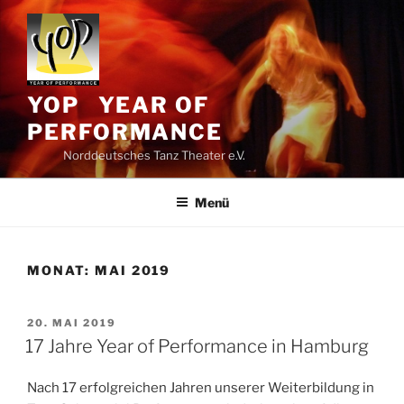
Zum
Inhalt
springen
YOP YEAR OF
PERFORMANCE
Norddeutsches Tanz Theater e.V.
Menü
MONAT:
MAI 2019
VERÖFFENTLICHT
20. MAI 2019
AM
17 Jahre Year of Performance in Hamburg
Nach 17 erfolgreichen Jahren unserer Weiterbildung in