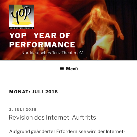
Zum
Inhalt
springen
YOP YEAR OF
PERFORMANCE
Norddeutsches Tanz Theater e.V.
Menü
MONAT:
JULI 2018
VERÖFFENTLICHT
2. JULI 2018
AM
Revision des Internet-Auftritts
Aufgrund geänderter Erfordernisse wird der Internet-