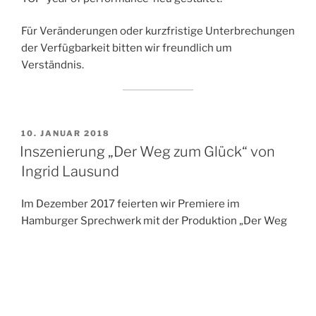
Für Veränderungen oder kurzfristige Unterbrechungen
der Verfügbarkeit bitten wir freundlich um
Verständnis.
VERÖFFENTLICHT
10. JANUAR 2018
AM
Inszenierung „Der Weg zum Glück“ von
Ingrid Lausund
Im Dezember 2017 feierten wir Premiere im
Hamburger Sprechwerk mit der Produktion „Der Weg
zum Glück“. Im Stück von Ingrid Lausund begibt sich
ein Mann um die 40 an seinem Geburtstag auf die
Suche nach dem Glück und begegnet seiner
Erinnerung und mit zunehmender Wegstrecke mehr
und mehr sich selbst in einem furiosen Lauf, Tanz, und