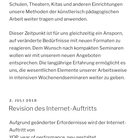
Schulen, Theatern, Kitas und anderen Einrichtungen
unsere Methoden der künstlerisch pädagogischen
Arbeit weiter tragen und anwenden.
Dieser Zeitpunkt ist für uns gleichzeitig ein Ansporn,
auf veränderte Bedürfnisse mit neuen Formaten zu
reagieren. Dem Wunsch nach kompakten Seminaren
wollen wir mit unserem neuen Angeboten
entsprechen. Die langjährige Erfahrung ermöglicht es
uns, die wesentlichen Elemente unserer Arbeitsweise
in intensiven Wochenendseminaren weiter zu geben.
VERÖFFENTLICHT
2. JULI 2018
AM
Revision des Internet-Auftritts
Aufgrund geänderter Erfordernisse wird der Internet-
Auftritt von
YOP year of performance neu gestaltet.