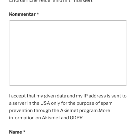
Erforderliche Felder sind mit
*
markiert
Kommentar
*
I accept that my given data and my IP address is sent to
a server in the USA only for the purpose of spam
prevention through the
Akismet
program.
More
information on Akismet and GDPR
.
Name
*