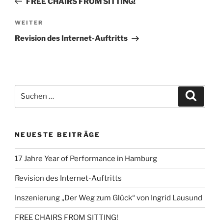
FREE CHAIRS FROM SITTING!
Nächster
WEITER
Beitrag
Revision des Internet-Auftritts
Suchen
Suche
nach:
NEUESTE BEITRÄGE
17 Jahre Year of Performance in Hamburg
Revision des Internet-Auftritts
Inszenierung „Der Weg zum Glück“ von Ingrid Lausund
FREE CHAIRS FROM SITTING!