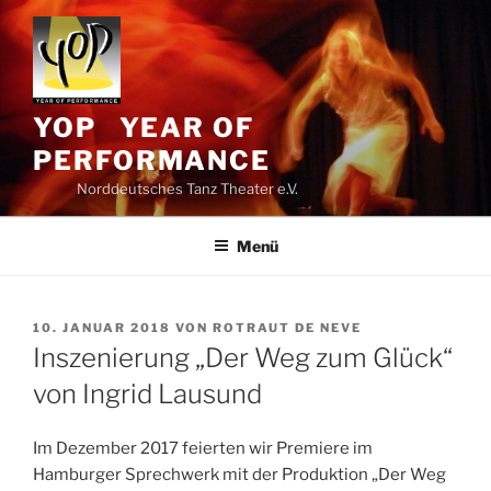
Zum
Inhalt
springen
YOP YEAR OF
PERFORMANCE
Norddeutsches Tanz Theater e.V.
Menü
VERÖFFENTLICHT
10. JANUAR 2018
VON
ROTRAUT DE NEVE
AM
Inszenierung „Der Weg zum Glück“
von Ingrid Lausund
Im Dezember 2017 feierten wir Premiere im
Hamburger Sprechwerk mit der Produktion „Der Weg