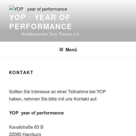
Zum
Inhalt
YOP YEAR OF
springen
PERFORMANCE
Norddeutsches Tanz Theater e.V.
Menü
KONTAKT
Sollten Sie Interesse an einer Teilnahme bei YOP
haben, nehmen Sie bitte mit uns Kontakt auf:
YOP year of performance
Kanalstraße 63 B
22085 Hamburg